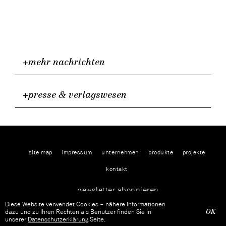
+mehr nachrichten
+presse & verlagswesen
site map
impressum
unternehmen
produkte
projekte
kontakt
newsletter abonnieren
Diese Website verwendet Cookies – nähere Informationen
OK
dazu und zu Ihren Rechten als Benutzer finden Sie in
unserer
Datenschutzerklärung
Seite.